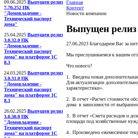
09.06.2025
Выпущен релиз
Главная
7.70.252 ПК
Контент
"Домовладение -
Новости компании
Технический паспорт
дома"
Выпущен релиз 
25.04.2025
Выпущен релиз
3.0.32.0 ПК
27.06.2023
Благодарим Вас за инт
"Домовладение -
Технический паспорт
Мы прислушиваемся к вашим отз
дома" на платформе 1С
8.3
Что нового?
24.03.2025
Выпущен релиз
1. Введена новая дополнительна
3.0.31.0 ПК
Для актуализации дополнительн
"Домовладение -
характеристики».
Технический паспорт
дома" на платформе 1С
2. В отчет «Расчет стоимости об
8.3
дома в зависимости от выбранно
26.02.2025
Выпущен релиз
3. В отчет «Смета расходов и до
3.0.30.0 ПК
площади под хозяйственные нуж
"Домовладение -
Технический паспорт
4. Произведено ежемесячное тек
дома" на платформе 1С