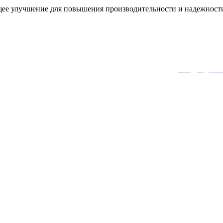
щее улучшение для повышения производительности и надежност
фон: (495)772-00-68, Тел: (499) 391-53-72, Эл. почта:
info@wgkh.r