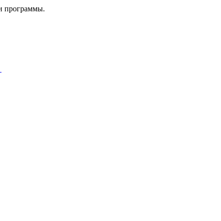
и программы.
u