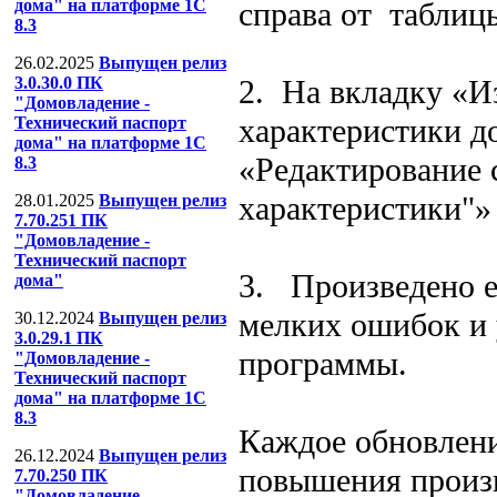
справа от таблиц
дома" на платформе 1С
8.3
26.02.2025
Выпущен релиз
2. На вкладку «И
3.0.30.0 ПК
"Домовладение -
характеристики д
Технический паспорт
дома" на платформе 1С
«Редактирование 
8.3
характеристики"»
28.01.2025
Выпущен релиз
7.70.251 ПК
"Домовладение -
Технический паспорт
3. Произведено е
дома"
мелких ошибок и 
30.12.2024
Выпущен релиз
3.0.29.1 ПК
программы.
"Домовладение -
Технический паспорт
дома" на платформе 1С
8.3
Каждое обновлени
26.12.2024
Выпущен релиз
повышения произ
7.70.250 ПК
"Домовладение -