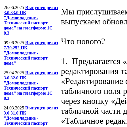
26.06.2025
Выпущен релиз
Мы прислушиваем
3.0.33.0 ПК
"Домовладение -
выпускаем обновл
Технический паспорт
дома" на платформе 1С
8.3
Что нового?
09.06.2025
Выпущен релиз
7.70.252 ПК
"Домовладение -
Технический паспорт
1. Предлагается 
дома"
редактирования т
25.04.2025
Выпущен релиз
3.0.32.0 ПК
«Редактирование 
"Домовладение -
Технический паспорт
табличного поля 
дома" на платформе 1С
8.3
через кнопку «Де
24.03.2025
Выпущен релиз
табличной части 
3.0.31.0 ПК
"Домовладение -
«Табличное редак
Технический паспорт