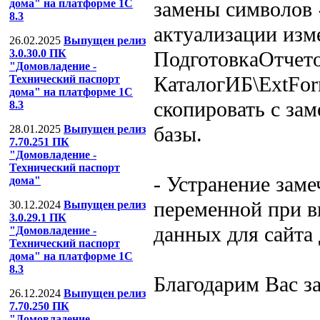
замены символов «
дома" на платформе 1С
8.3
актуализации изм
26.02.2025
Выпущен релиз
ПодготовкаОтчет
3.0.30.0 ПК
"Домовладение -
КаталогИБ\ExtForm
Технический паспорт
дома" на платформе 1С
скопировать с за
8.3
базы.
28.01.2025
Выпущен релиз
7.70.251 ПК
"Домовладение -
Технический паспорт
- Устранение зам
дома"
переменной при в
30.12.2024
Выпущен релиз
3.0.29.1 ПК
данных для сайт
"Домовладение -
Технический паспорт
дома" на платформе 1С
8.3
Благодарим Вас з
26.12.2024
Выпущен релиз
7.70.250 ПК
"Домовладение -