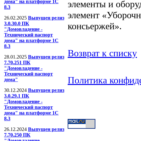
элементы и обору
дома" на платформе 1С
8.3
элемент «Убороч
26.02.2025
Выпущен релиз
консьержей».
3.0.30.0 ПК
"Домовладение -
Технический паспорт
дома" на платформе 1С
8.3
Возврат к списку
28.01.2025
Выпущен релиз
7.70.251 ПК
"Домовладение -
Технический паспорт
Политика конфид
дома"
ООО "Компания
30.12.2024
Выпущен релиз
3.0.29.1 ПК
Тел: (499) 391-53-
"Домовладение -
Технический паспорт
дома" на платформе 1С
8.3
26.12.2024
Выпущен релиз
7.70.250 ПК
"Домовладение -