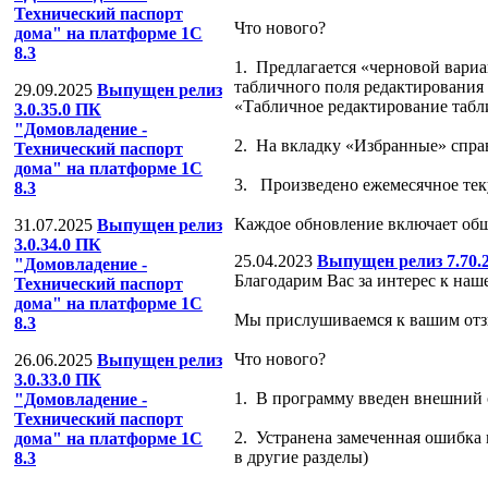
Технический паспорт
Что нового?
дома" на платформе 1С
8.3
1. Предлагается «черновой вари
табличного поля редактирования 
29.09.2025
Выпущен релиз
«Табличное редактирование табл
3.0.35.0 ПК
"Домовладение -
2. На вкладку «Избранные» спра
Технический паспорт
дома" на платформе 1С
3. Произведено ежемесячное тек
8.3
Каждое обновление включает об
31.07.2025
Выпущен релиз
3.0.34.0 ПК
25.04.2023
Выпущен релиз 7.70.
"Домовладение -
Благодарим Вас за интерес к наш
Технический паспорт
дома" на платформе 1С
Мы прислушиваемся к вашим отз
8.3
Что нового?
26.06.2025
Выпущен релиз
3.0.33.0 ПК
1. В программу введен внешний о
"Домовладение -
Технический паспорт
2. Устранена замеченная ошибка 
дома" на платформе 1С
в другие разделы)
8.3