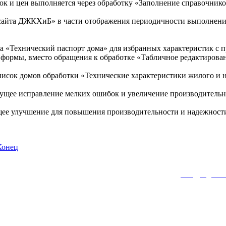
вок и цен выполняется через обработку «Заполнение справочник
 сайта ДЖКХиБ» в части отображения периодичности выполнения
 «Технический паспорт дома» для избранных характеристик с п
формы, вместо обращения к обработке «Табличное редактирован
писок домов обработки «Технические характеристики жилого и
ущее исправление мелких ошибок и увеличение производитель
щее улучшение для повышения производительности и надежност
Конец
фон: (495)772-00-68, Тел: (499) 391-53-72, Эл. почта:
info@wgkh.r