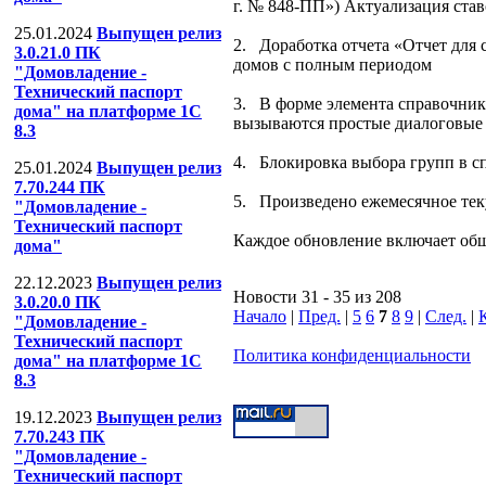
г. № 848-ПП») Актуализация ста
25.01.2024
Выпущен релиз
2. Доработка отчета «Отчет для
3.0.21.0 ПК
домов с полным периодом
"Домовладение -
Технический паспорт
3. В форме элемента справочника
дома" на платформе 1С
вызываются простые диалоговые 
8.3
4. Блокировка выбора групп в с
25.01.2024
Выпущен релиз
7.70.244 ПК
5. Произведено ежемесячное тек
"Домовладение -
Технический паспорт
Каждое обновление включает об
дома"
22.12.2023
Выпущен релиз
Новости 31 - 35 из 208
3.0.20.0 ПК
Начало
|
Пред.
|
5
6
7
8
9
|
След.
|
"Домовладение -
Технический паспорт
Политика конфиденциальности
дома" на платформе 1С
ООО "Компания Телесеть"
Теле
8.3
19.12.2023
Выпущен релиз
7.70.243 ПК
"Домовладение -
Технический паспорт