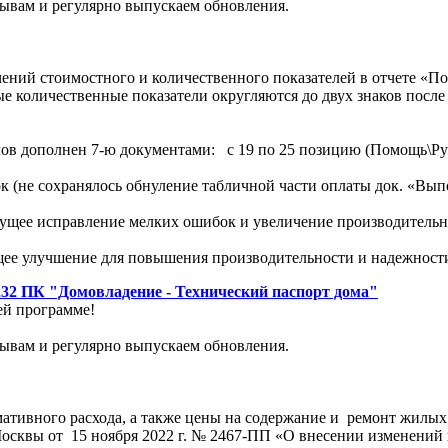
ывам и регулярно выпускаем обновления.
чений стоимостного и количественного показателей в отчете «П
е количественные показатели округляются до двух знаков после
ов дополнен 7-ю документами: с 19 по 25 позицию (Помощь\Ру
 (не сохранялось обнуление табличной части оплаты док. «Выпол
ущее исправление мелких ошибок и увеличение производитель
щее улучшение для повышения производительности и надежност
232 ПК "Домовладение - Технический паспорт дома"
ей программе!
ывам и регулярно выпускаем обновления.
тивного расхода, а также цены на содержание и ремонт жилых п
осквы от 15 ноября 2022 г. № 2467-ПП «О внесении изменений в