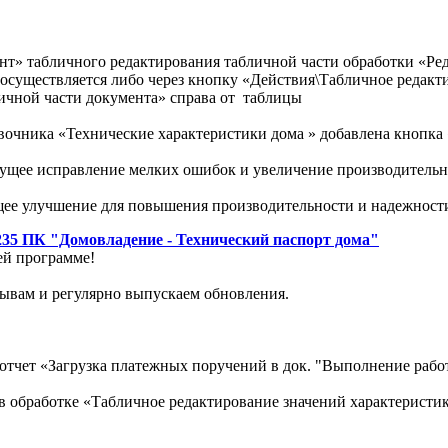
ант» табличного редактирования табличной части обработки «Р
осуществляется либо через кнопку «Действия\Табличное редакт
ичной части документа» справа от таблицы
вочника «Технические характеристики дома » добавлена кнопка
ущее исправление мелких ошибок и увеличение производитель
щее улучшение для повышения производительности и надежност
235 ПК "Домовладение - Технический паспорт дома"
ей программе!
ывам и регулярно выпускаем обновления.
тчет «Загрузка платежных поручений в док. "Выполнение работ 
в обработке «Табличное редактирование значений характеристик