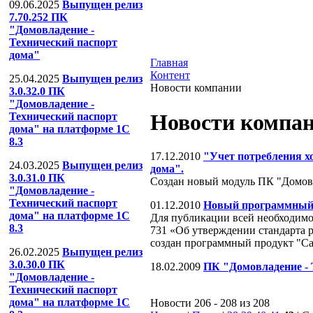
09.06.2025
Выпущен релиз
7.70.252 ПК
"Домовладение -
Технический паспорт
дома"
Главная
Контент
25.04.2025
Выпущен релиз
Новости компании
3.0.32.0 ПК
"Домовладение -
Новости компа
Технический паспорт
дома" на платформе 1С
8.3
17.12.2010
"Учет потребления х
24.03.2025
Выпущен релиз
дома".
3.0.31.0 ПК
Создан новый модуль ПК "Домовла
"Домовладение -
Технический паспорт
01.12.2010
Новый программный
дома" на платформе 1С
Для публикации всей необходимо
8.3
731 «Об утверждении стандарта
создан программный продукт "С
26.02.2025
Выпущен релиз
3.0.30.0 ПК
18.02.2009
ПК "Домовладение - 
"Домовладение -
Технический паспорт
дома" на платформе 1С
Новости 206 - 208 из 208