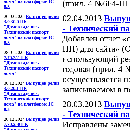
(прил. 4 №664-ПП
дома" на платформе 1С
8.3
02.04.2013
Выпущ
26.02.2025
Выпущен релиз
3.0.30.0 ПК
- Технический п
"Домовладение -
Технический паспорт
Добавлен отчет «
дома" на платформе 1С
8.3
ПП) для сайта» (О
28.01.2025
Выпущен релиз
использующий рез
7.70.251 ПК
"Домовладение -
годовая (прил. 4
Технический паспорт
дома"
осуществляется по
30.12.2024
Выпущен релиз
записываемом в п
3.0.29.1 ПК
"Домовладение -
Технический паспорт
28.03.2013
Выпущ
дома" на платформе 1С
8.3
- Технический п
26.12.2024
Выпущен релиз
Исправлены замеч
7.70.250 ПК
"Домовладение -