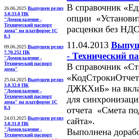
В справочник «Ед
26.06.2025
Выпущен релиз
3.0.33.0 ПК
опции «Установит
"Домовладение -
Технический паспорт
расценки без НДС
дома" на платформе 1С
8.3
11.04.2013
Выпущ
09.06.2025
Выпущен релиз
7.70.252 ПК
- Технический п
"Домовладение -
Технический паспорт
В справочник «Ст
дома"
«КодСтрокиОтчет
25.04.2025
Выпущен релиз
3.0.32.0 ПК
ДЖКХиБ» на вкла
"Домовладение -
Технический паспорт
для синхронизации
дома" на платформе 1С
отчета «Смета по
8.3
24.03.2025
Выпущен релиз
сайта».
3.0.31.0 ПК
Выполнена дорабо
"Домовладение -
Технический паспорт