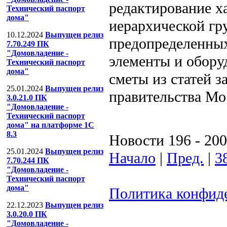
редактирование х
Технический паспорт
дома"
иерархической гр
10.12.2024
Выпущен релиз
предопределенны
7.70.249 ПК
"Домовладение -
элементы и обору
Технический паспорт
дома"
сметы из статей 
25.01.2024
Выпущен релиз
правительства Мо
3.0.21.0 ПК
"Домовладение -
Технический паспорт
дома" на платформе 1С
8.3
Новости 196 - 200
25.01.2024
Выпущен релиз
Начало
|
Пред.
|
3
7.70.244 ПК
"Домовладение -
Технический паспорт
дома"
Политика конфид
22.12.2023
Выпущен релиз
ООО "Компания
3.0.20.0 ПК
"Домовладение -