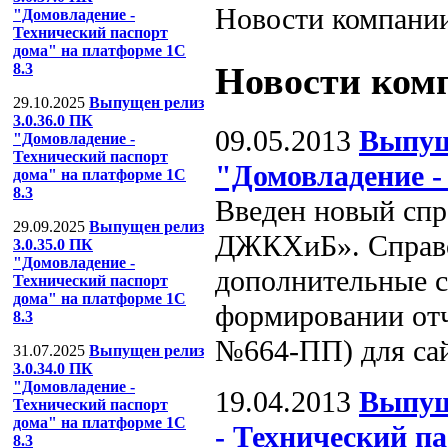
Новости компани
"Домовладение -
Технический паспорт
дома" на платформе 1С
Новости ком
8.3
29.10.2025
Выпущен релиз
3.0.36.0 ПК
09.05.2013
Выпущ
"Домовладение -
Технический паспорт
"Домовладение -
дома" на платформе 1С
8.3
Введен новый спр
29.09.2025
Выпущен релиз
ДЖКХиБ». Справо
3.0.35.0 ПК
"Домовладение -
дополнительные ст
Технический паспорт
дома" на платформе 1С
формировании отч
8.3
№664-ПП) для сай
31.07.2025
Выпущен релиз
3.0.34.0 ПК
"Домовладение -
19.04.2013
Выпущ
Технический паспорт
дома" на платформе 1С
- Технический п
8.3