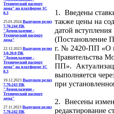
Технический паспорт
дома" на платформе 1С
1. Введены ставк
8.3
также цены на со
25.01.2024
Выпущен релиз
7.70.244 ПК
датой вступления 
"Домовладение -
Технический паспорт
(Постановление П
дома"
г. № 2420-ПП «О 
22.12.2023
Выпущен релиз
3.0.20.0 ПК
Правительства Мо
"Домовладение -
Технический паспорт
ПП». Актуализаци
дома" на платформе 1С
8.3
выполняется чере
19.12.2023
Выпущен релиз
при установленно
7.70.243 ПК
"Домовладение -
Технический паспорт
дома"
2. Внесены измен
27.11.2023
Выпущен релиз
редактирование ст
7.70.242 ПК