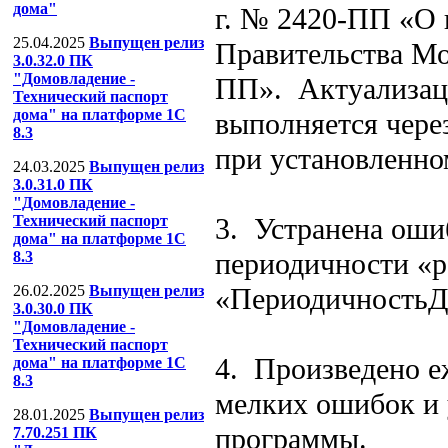
дома"
г. № 2420-ПП «О 
25.04.2025
Выпущен релиз
Правительства Мо
3.0.32.0 ПК
"Домовладение -
ПП». Актуализаци
Технический паспорт
дома" на платформе 1С
выполняется чере
8.3
при установленно
24.03.2025
Выпущен релиз
3.0.31.0 ПК
"Домовладение -
3. Устранена ошиб
Технический паспорт
дома" на платформе 1С
периодичности «ра
8.3
«ПериодичностьД
26.02.2025
Выпущен релиз
3.0.30.0 ПК
"Домовладение -
Технический паспорт
4. Произведено е
дома" на платформе 1С
8.3
мелких ошибок и 
28.01.2025
Выпущен релиз
программы.
7.70.251 ПК