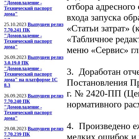
"Домовладение -
отбора адресного
Технический паспорт
дома"
входа запуска об
25.10.2023
Выпущен релиз
«Статьи затрат» 
7.70.241 ПК
"Домовладение -
«Табличное редак
Технический паспорт
дома"
меню «Сервис» гл
26.09.2023
Выпущен релиз
3.0.19.0 ПК
"Домовладение -
3. Доработан отч
Технический паспорт
дома" на платформе 1С
Постановления Пр
8.3
г. № 2420-ПП (Це
26.09.2023
Выпущен релиз
7.70.240 ПК
нормативного расх
"Домовладение -
Технический паспорт
дома"
4. Произведено е
29.08.2023
Выпущен релиз
мелких ошибок и 
7.70.239 ПК