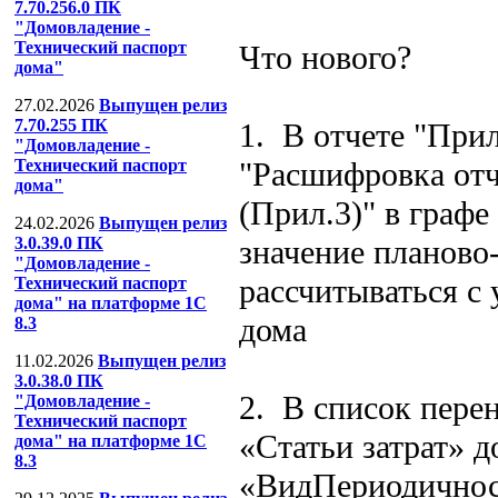
7.70.256.0 ПК
"Домовладение -
Технический паспорт
Что нового?
дома"
27.02.2026
Выпущен релиз
7.70.255 ПК
1. В отчете "Прил
"Домовладение -
"Расшифровка отч
Технический паспорт
дома"
(Прил.3)" в граф
24.02.2026
Выпущен релиз
значение планово
3.0.39.0 ПК
"Домовладение -
рассчитываться с 
Технический паспорт
дома" на платформе 1С
дома
8.3
11.02.2026
Выпущен релиз
3.0.38.0 ПК
2. В список пере
"Домовладение -
Технический паспорт
«Статьи затрат» 
дома" на платформе 1С
8.3
«ВидПериодичнос