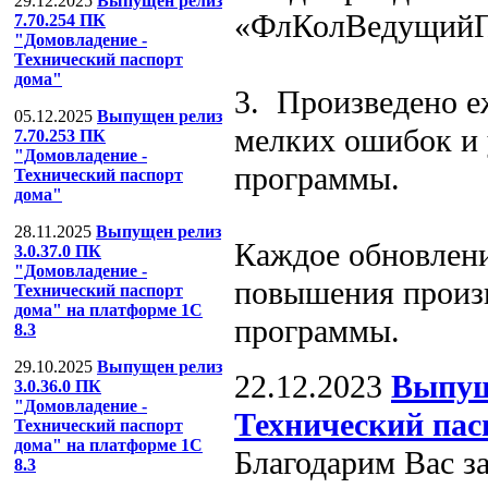
29.12.2025
Выпущен релиз
«ФлКолВедущийП
7.70.254 ПК
"Домовладение -
Технический паспорт
дома"
3. Произведено е
05.12.2025
Выпущен релиз
мелких ошибок и 
7.70.253 ПК
"Домовладение -
программы.
Технический паспорт
дома"
28.11.2025
Выпущен релиз
Каждое обновлени
3.0.37.0 ПК
"Домовладение -
повышения произ
Технический паспорт
дома" на платформе 1С
программы.
8.3
29.10.2025
Выпущен релиз
22.12.2023
Выпущ
3.0.36.0 ПК
"Домовладение -
Технический пас
Технический паспорт
дома" на платформе 1С
Благодарим Вас з
8.3